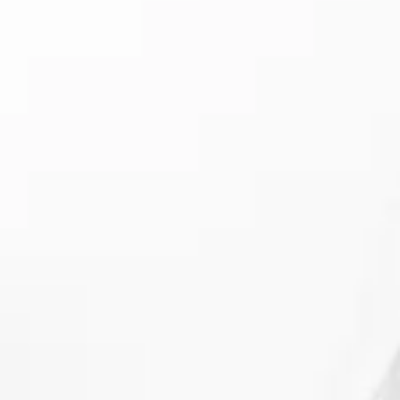
功能、
念，将成
应用，将
发展提
创新和
发展道路
技与体
升级，从