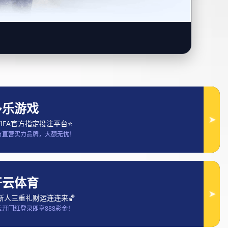
搜索...
导航
智能科技
系以及
解读Vsport体育
趋势打
保障体系
产品展示
以看到数
务优化
公司新闻
方向迈
体育服务
联络Vsport体育平台
台紧跟
户能够更