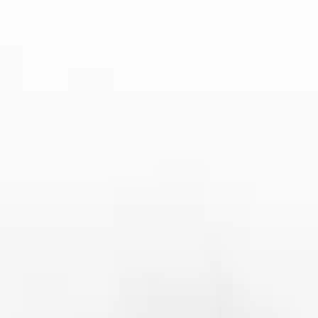
质。MK体育平台围绕用户需求持续创新，通过优化平台
更加全面的数字体育体验。这种以用户为核心的发展理
的发展空间。人工智能、智能设备以及数据分析技术的
拥抱技术变化，通过创新驱动自身发展，为数字体育未来
，也正在重新定义体育产业价值。MK体育平台通过持续
户能够享受到数字化体育带来的便利与精彩。在未来的
迈向新的阶段。
打造安全便捷赛事互动体验开启精彩未来，不仅体现了科
对于体育产业的重要推动作用。从技术创新到互动体验
多方面努力构建更加完善的数字体育生态。