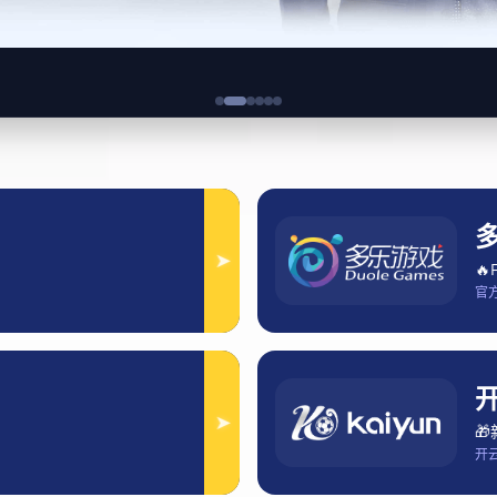
打造安全便捷赛事互动体验开启精彩未来
全新的变革阶段，数字体育已经成为连接赛事、用户与
，积极探索数字化体育服务模式，通过先进技术、安全体
智能的赛事体验。本文围绕MK体育平台引领数字体育新
题展开，从数字化技术创新、赛事互动体验升级、安全
。通过对平台在新时代体育生态中的价值进行阐述，可
育参与模式的全面升级。MK体育平台凭借科技赋能、服
要推动力量，引领体育行业向更加智能、高效、开放的
新
变化，也成为推动体育产业升级的重要动力。MK体育平
务体系，通过智能化功能提升体育内容传播效率，让用