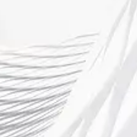
持续增
新的动