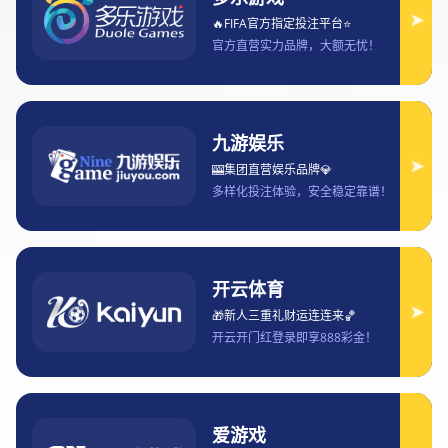
Our Services
体育赛事知识产权保护
为赛事提供品牌和版权保护服务。
社区体育赛事
在社区内策划各类趣味体育比赛，丰富居
民生活。