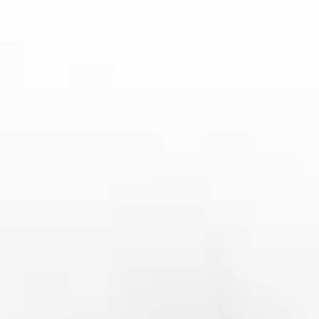
官网
不断追求卓越和创新，努力为客户提供更优质的
服务和更丰富的学习体验。我们热忱欢迎广大客户的
加入，让我们一起在学习的旅程中，感受快乐与自
由！
关于我们
多年行业经验
320
+
16