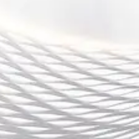
项目案例
多年经验
发送邮件
Your name
Your phone
Submit Request
I agree to the
Privacy Policy
and
Terms of Service