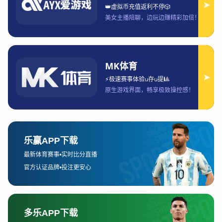
赛事保险服务
为赛事提供定制化保险方案，覆盖参赛者
及观众。
赛事裁判员培训
提供裁判员资格认证培训课程，确保赛事
公平公正。
体育赛事餐饮服务