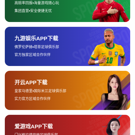
为赛事现场提供餐饮服务，包括运动员餐
饮和观众餐饮。
体育赛事咨询服务
为赛事主办方提供运营和管理方面的咨询
服务。
解读Vsport体育
Vsport体育官网
成立于2022年，总部位于中国江苏