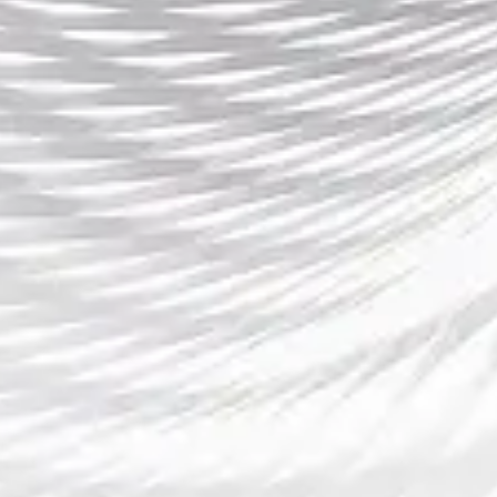
足球摆大巴阵型解析从密集防守到反击战术的
战略演变与现代足球博弈
足协杯决赛时间揭晓焦点对决即将开启冠军争