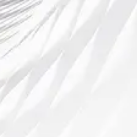
Subscribe