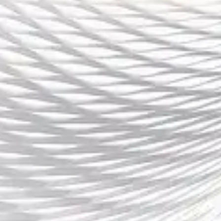
场每个精彩瞬间与数据深度解析
2026-02-07 16:57:55
每一场焦点赛事都不仅是比分的较量，更是攻防理
面碰撞。本文以“攻防对决一触即发，聚焦关键球
为核心，系统梳理即将到来的重量级...