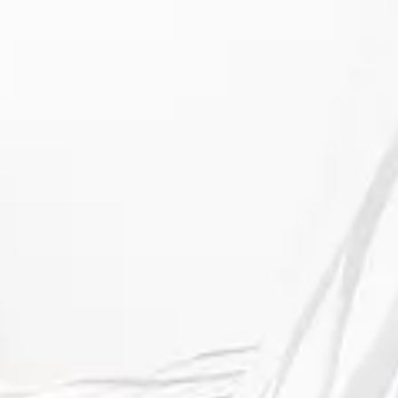
文化传
要平台。