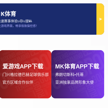
最新资讯
联赛与青
信息中迷
足球预期进球数xG解析
洞察球队进攻效率与比
赛走势规律揭示胜负背
解读等内
后的数据密码
增强了资
2026-07-23 18:59:19
3 Comments
足球摆大巴阵型解析从
沉浸式的
密集防守到反击战术的
保关键比
战略演变与现代足球博
弈
2026-07-22 20:35:08
3 Comments
以根据个
足协杯决赛时间揭晓焦
赛的参与