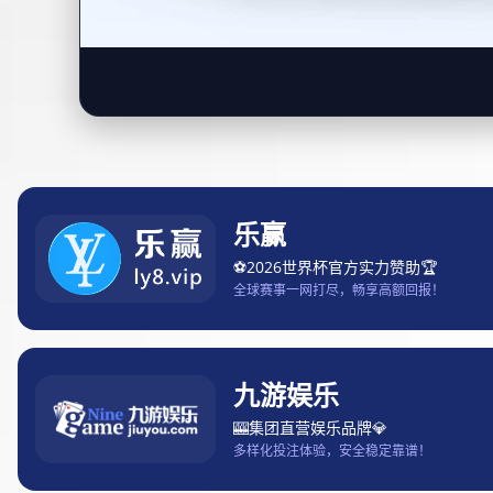
权威足球官网入口一站式赛事资讯
时间
2026-02-06 17:16:48
文章摘要：权威足球官网入口一站式赛事资讯
中的核心枢纽，正在以高度集成化、专业化和
中心区的整体价值与功能展开，系统梳理其在
务生态构建等方面的突出优势。通过对平台权
一中心区如何满足不同层级用户的多元需求，
验两个层面，勾勒出权威足球官网入口一站式
义。
一、权威资讯整合能力
权威足球官网入口一站式赛事资讯直播数据全
度权威性。平台通过与国际足联、各大洲足协
源真实、准确、及时。这种官方背书使得用户