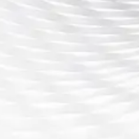
致电我们:
sworn@mac.com
淮南市软械山327号
info@demolink.org