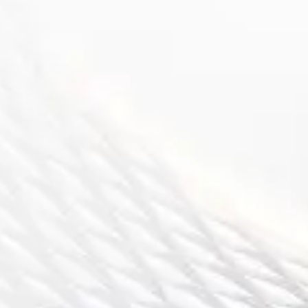
随着数字技术与体育产业的不断融合，该体验
播、促进产业升级以及连接全球球迷方面，发
攻防对决一触即发 聚焦关键球员
在高强度竞技体育的舞台上，
念、核心球员与战术智慧的全
员与战术博弈的赛事前瞻解析”