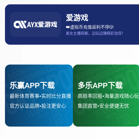
在资讯呈现方式上，体验中心区注重结构化与
训赛事，都被清晰分类并按重要程度进行展示
失方向，从而显著提升信息获取效率。
此外，平台还通过专业编辑团队对资讯进行深
容相互补充，使单一新闻不再停留于表层信息
讯的阅读价值。
二、赛事直播沉浸体验
在赛事直播方面，权威足球官网入口一站式赛
观赛体验。平台依托稳定的技术架构与高质量
赛画面不丢失、不卡顿。
直播功能并非单一的视频播放，而是融合了多
人偏好选择不同解说风格，甚至切换到战术视