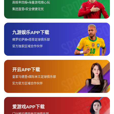
来的适应压力，都会在一定程度上增加选手出现违规
行为的风险。
从情境角度看，当比赛出现争议判罚或网络、设备异
常等突发情况时，选手更容易因不满情绪而触及规则
红线。这类犯规通常具有情绪驱动特征，而非战术层
面的主动选择。
此外，团队内部沟通机制不畅也是重要诱因之一。在
指挥权模糊或决策分歧较大的情况下，选手可能通过
消极操作或言语表达不满，进而被裁判认定为违规行
为。
3、规则调整影响研究
英雄联盟赛事规则并非一成不变，而是随着比赛环境
与技术条件的变化不断调整。通过对规则调整前后犯
规数据的对比分析，可以直观地看到制度变化对选手