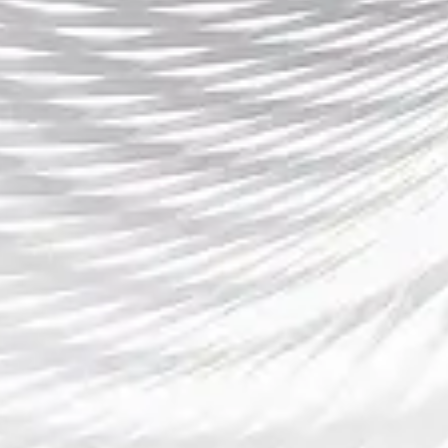
新手必看世界杯投注技巧入门指南稳健实用全解析系统学
2026-01-11 21:59:46
文章摘要：本篇文章以“新手必看世界杯投注技
巧入门指南稳健实用全解析系统学习轻松上手”
为核心，面向刚接触世界杯赛事分析与投注技
巧的新手读者，系统梳理从基础认知到实战应
用的完整学习路径。文章首先帮助读者建...