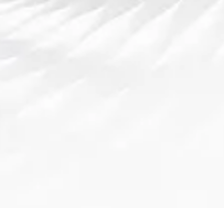
深度解析DOTA2官方活动真实性与可靠性全面评估玩家视
2026-01-18 21:21:18
文章摘要：本篇文章以“新手必看世界杯投注技
巧入门指南稳健实用全解析系统学习轻松上手”
为核心，面向刚接触世界杯赛事分析与投注技
巧的新手读者，系统梳理从基础认知到实战应
用的完整学习路径。文章首先帮助读者建...