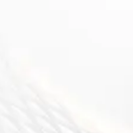
的统治地位，也为全球足球迷留下了深刻印象
分体现。
最后，不得不提2016年法国与葡萄牙的决
最终夺得欧洲杯冠军。这场比赛成为葡萄牙历
放这一刻，都会让人感受到足球比赛中瞬息万
总结：
欧洲国家杯自1960年创办以来，经历了无
事，但它们共同构成了欧洲足球的辉煌篇章。
的热血与激情。
无论是经典比赛、精彩进球，还是球员的传奇
来说，回放这些经典时刻，不仅是对历史的回