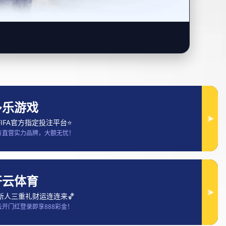
搜索...
导航
。从创办
的球技，
解读Vsport体育
的重要盛
顾那些令
产品展示
公司新闻
牙的半决
体育服务
了普拉蒂
联络Vsport体育平台
晋级决
激情与回