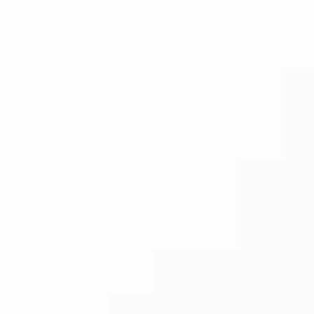
2026-07-19 20:04:42
3 Comments
的进球能
尤
、脚底
帅
对他个人
风
析
压
到
平
全
举办的欧
图
意大利
未
球迷心中
2026
18
22:07
杯历史上
3
那个时代
Comm