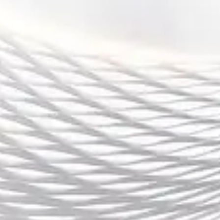
最新赛程安排全面解析
2025-09-21 19:27:45
）即将迎来一场又一场精彩的对决，作为欧洲顶级
的比赛时间安排、各队比赛时间的确认以及赛事进
特别是对于球迷来说，了解比赛的...
高质量足球盛宴
2025-09-29 16:09:15
）即将迎来一场又一场精彩的对决，作为欧洲顶级
的比赛时间安排、各队比赛时间的确认以及赛事进
特别是对于球迷来说，了解比赛的...