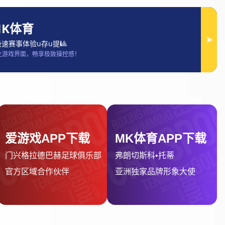
最新资讯
足球预期进球数xG解析
洞察球队进攻效率与比
赛走势规律揭示胜负背
后的数据密码
2026-07-23 18:59:19
3 Comments
足球摆大巴阵型解析从
灵活切
密集防守到反击战术的
战略演变与现代足球博
在面对高
弈
2026-07-22 20:35:08
松动，这
3 Comments
足协杯决赛时间揭晓焦