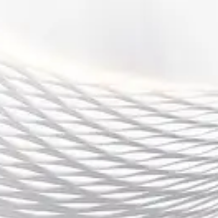
现强势状态引关注欧洲足坛焦点
2026-07-06 05:17:14
赛周期，欧洲多支球队纷纷通过热身赛调整状态，
witzerland national football team", ...
赛事到校园运动新趋势与未来展望
2026-07-06 09:14:12
赛周期，欧洲多支球队纷纷通过热身赛调整状态，
witzerland national football team", ...