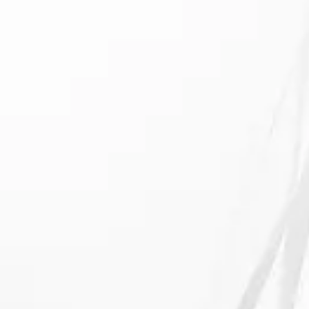
2026-07-19 20:04:42
3 Comments
响往往大
尤
帅
风
快速反映
析
压
到
衡状态。
平
全
活性。
图
得其比赛
未
的逻辑，
2026
18
22:07
3
对于欧战
Comm
。