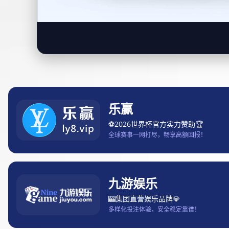
罗马足球推荐深度解析欧战联赛投
时间
2026-07-06 07:16:30
本文围绕“罗马足球推荐深度解析欧战联赛投
征、欧战赛事规律、投注风险模型以及实时数
在不同欧战场景中的表现特点，还结合多赛季
数据分析方法，对赔率变化、临场信息与阵容
容旨在为读者提供一个兼具战术理解与数据思