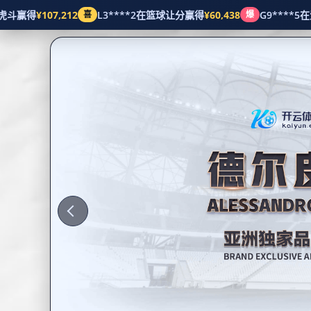
新闻
公司新闻
公司新