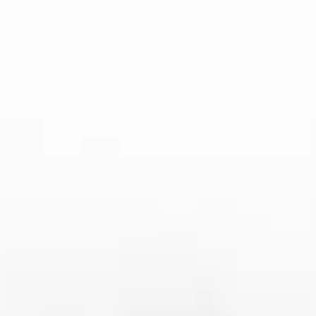
密度以及关键球员状态变化，这些因素对比赛结果的影
其是控球率、射门质量与高位逼抢成功率等指标，可以
与边路推进效率，可以较早判断比赛是否会进入攻防失
场情绪变化，从而寻找价值投注窗口，提高整体策略灵
中的表现具有明显的战术弹性与阶段性波动特征，这使
合战术结构与数据规律，可以更清晰地理解其胜负背后
与球队状态三者结合，才能构建相对完整的分析体系。
长期价值，而罗马的比赛正是这一理念的典型研究样本