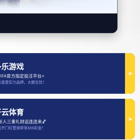
搜索...
导航
队竞技特
析罗马队
解读Vsport体育
现代体育
。整体内
产品展示
断能力。
公司新闻
体育服务
联络Vsport体育平台