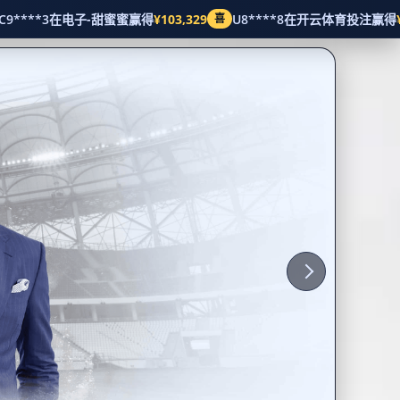
司新闻
体育服务
公司新闻
公司新闻