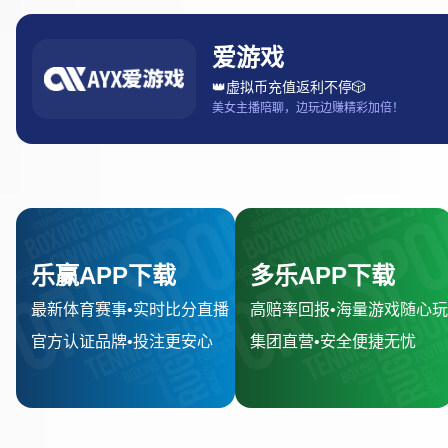
一、罗马战术结构解析
罗马足球队在欧战中的整体战术风格以稳健防
换，这使得球队在面对不同对手时具备较强适
从进攻端来看，罗马依赖边路推进与中路渗透
压逼抢时容易出现传控不稳定的问题。
在防守体系上，罗马强调区域协防与中路封锁
也是影响其欧战稳定性的关键因素之一。