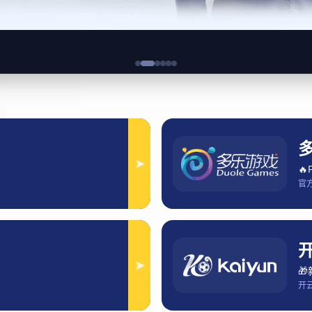
注参考指南与实时数据策略分析
注参考指南与实时数据策略分析”展开系统性拆解，从球
据应用四个维度进行深入研究。文章不仅从战术层面分
数据趋势，梳理胜负波动背后的结构性因素。同时引入
动态进行综合评估，构建更具参考价值的投注逻辑框架
维的分析体系，从而提升对欧战联赛投注决策的理性判