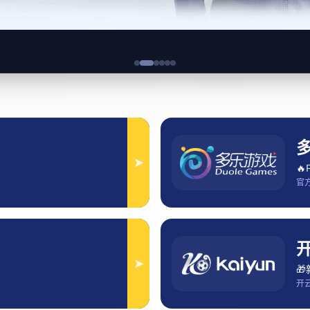
最有希望问鼎欧战荣耀新赛季前瞻
冠前景展开系统分析，从阵容实力、战术体系、欧战经
球队在欧战中的竞争力持续提升，多支球队在欧联杯赛
阵容补强与年轻球员成长，争冠格局更加复杂。文章将
d","English football club"]、
h football club"]、entity["sports_team","Tottenham
y["sports_team","West Ham United","English football 
欧战荣耀，并对新赛季走势做出前瞻性判断。
tity["sports_team","Manchester
lub"]拥有较为均衡的攻防结构，中前场具备多点开花能力，尤其在关键