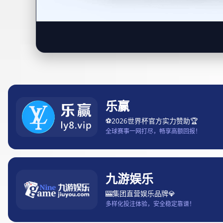
欧联杯英格兰夺冠热门全面解析谁
时间
2026-07-05 11:13:07
本篇文章围绕新赛季欧联杯中英格兰球队的夺
程与状态四个维度进行深入拆解。近年来英超
击冠军的能力。本赛季随着多支英格兰俱乐部
如entity["sports_team","Manchester Unite
entity["sports_team","Liverpool","Englis
Hotspur","English football club"]以及entit
等潜在竞争者，从多角度评估谁最有希望问鼎
1、阵容与实力
从阵容深度来看，英格兰球队在欧联杯中普遍占据优势。en
United","English football c
赖个人能力解决问题的特点明显。