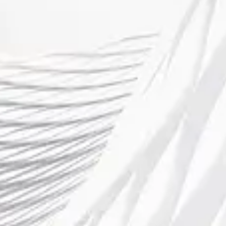
在关键战役