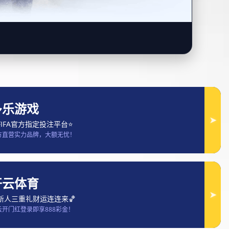
搜索...
导航
验以及赛
场具备冲
解读Vsport体育
重点分析
产品展示
club"]
公司新闻
体育服务
联络Vsport体育平台
比赛中依