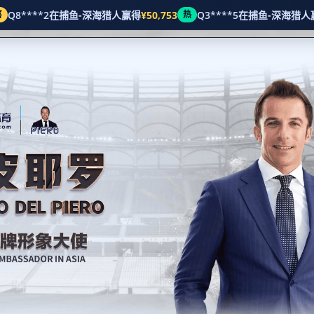
解读Vsport体育
产品展示
公
联络Vsport体育平台
闻
公司新闻
公司新闻