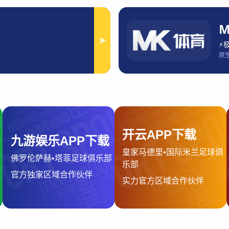
球迷关注的核心。近期多支豪门球队在联赛中的表现出
战术风格，而一些黑马球队则凭借年轻球员的爆发取得
帮助用户更加清晰地理解球队成绩变化背后的原因。
位明星球员状态火热，球队之间的竞争也愈发激烈。KOK
以及战术回放等内容，让球迷更深入地感受到比赛的精
往能够迅速成为球迷讨论的热点。
赛以及综合格斗比赛等内容也逐渐受到关注。KOK体育
元化内容。这种全面布局使得平台能够满足更多球迷的
团队的智慧。KOK体育在赛事回顾方面具有明显优势，
也能重新感受比赛中的高潮时刻。许多经典对决在平台