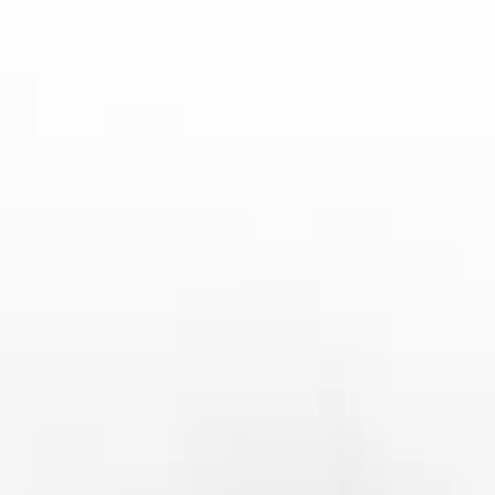
员的伤病恢复、年轻球员的成长速度以及核心球员之间
据球员近期表现进行评分与趋势分析，从而帮助球迷更加
地纳入赛事研究范围。连续失利可能影响球队士气，而
合球队内部氛围与教练战术调整进行解读，使整体分析更
为体育资讯的重要组成部分。KOK体育通过历史数据、
为球迷提供更加专业的参考内容。虽然竞技体育充满不
期状态、进攻效率以及防守稳定性。例如，一支连续保
定的球队则更容易在关键比赛中占据优势。通过这些数