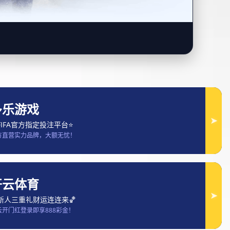
搜索...
导航
。KOK
的重要渠
解读Vsport体育
状态分析
行精彩回
产品展示
赛事解读
能够全面
公司新闻
体育服务
联络Vsport体育平台
众关注。
战，平台