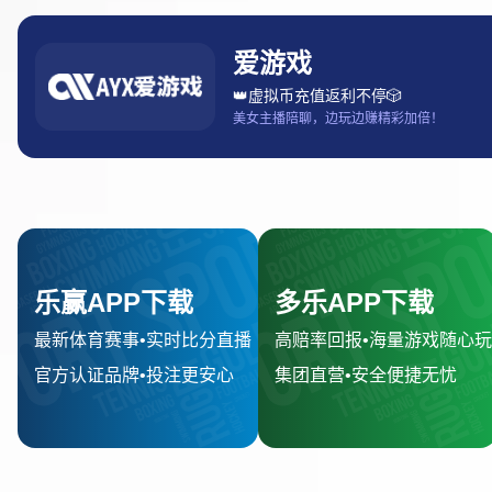
在足球领域，英超、西甲以及欧冠赛事始终是
化，例如传统强队在阵容调整后展现出了新的
喜的成绩。KOK体育通过详细的数据分析，
篮球赛事同样备受瞩目。NBA新赛季中，多
提供比赛结果，还通过技术统计、球员效率值
尤其是在关键比赛结束后，平台的赛后分析往
除了传统热门赛事之外，电竞赛事、网球公开
赛事覆盖范围，为不同兴趣爱好的用户提供多
提升了整体赛事资讯的丰富程度。
Vsport体育平台
二、经典赛事精彩回顾
每一场经典赛事背后，都凝聚着球员的拼搏与
镜头整理与战术复盘，让球迷即使错过直播，