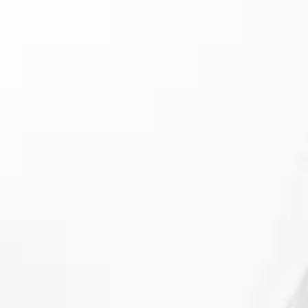
的默契程
准确地判
连胜则能
加全面，
实时状态
确定性，
持零封的
据对比，