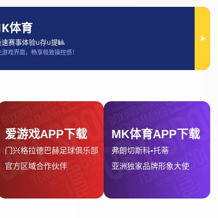
最新资讯
现明显变
了令人惊
足球预期进球数xG解析
洞察球队进攻效率与比
赛走势规律揭示胜负背
体育不仅
后的数据密码
彩程度。
2026-07-23 18:59:19
3 Comments
不断扩大
足球摆大巴阵型解析从
需求，也
密集防守到反击战术的
战略演变与现代足球博
弈
2026-07-22 20:35:08
通过精彩
3 Comments
的深度回
足协杯决赛时间揭晓焦