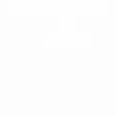
其整体表现。部分球队依靠高位逼抢形成压制，而另一
据统计，对不同战术风格进行了深入分析，让用户能够更