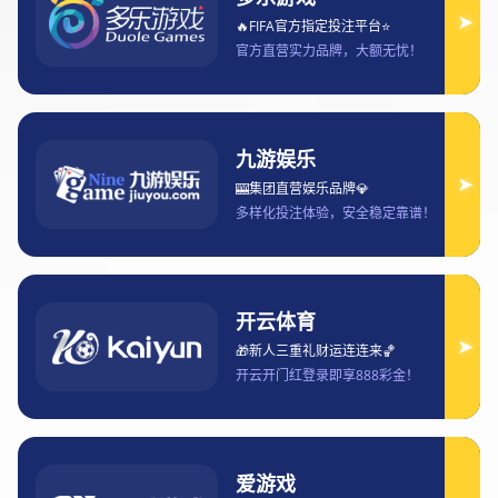
逐渐升级为“沉浸体验”。KOK体育凭借领先的科技实
力、智能化服务体系以及全球化运营理念，持续推动
智能观赛服务的创新升级，逐步成为全球体育娱乐平
台发展的重要引领者。无论是在赛事直播体验、数据
智能分析、用户互动模式，还是在全球化内容生态建
设方面，KOK体育都展现出强大的平台创新能力。通
过人工智能、大数据、云计算等前沿技术的深度融
合，KOK体育不仅提升了用户观赛效率，更重新定义
了体育娱乐的互动方式。平台以用户需求为核心，不
断优化赛事内容呈现，打造更便捷、更智能、更具沉
浸感的观赛环境。与此同时，KOK体育还积极推动体
育娱乐产业与科技创新的深度结合，进一步拓展全球
体育平台的发展边界。在未来体育娱乐行业竞争日趋
激烈的背景下，KOK体育正凭借持续创新的智能观赛
服务，全面引领全球体育娱乐平台迈向新的发展趋
势。