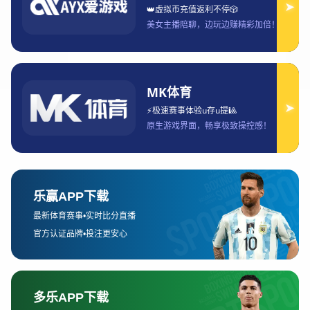
一、智能技术全面升级
随着互联网科技的快速发展，传统体育观赛模式已经
难以满足用户日益增长的个性化需求。KOK体育通过
持续加大科技研发投入，率先将人工智能技术全面应
用于体育娱乐平台之中，为全球用户带来了更加智
能、高效的观赛体验。平台通过智能算法精准匹配用
户兴趣，实现赛事内容的个性化推荐，大幅提升了用
户获取信息的效率。
在赛事直播方面，KOK体育采用先进的视频传输技术
与云端加速系统，有效降低直播延迟问题，确保用户
能够实时观看全球热门赛事。无论是足球、篮球、电
竞还是综合体育项目，平台都能够保持高清流畅的直
播效果，为用户创造更加稳定的观赛环境。这种技术
升级不仅提升了用户满意度，也增强了平台整体竞争
力。