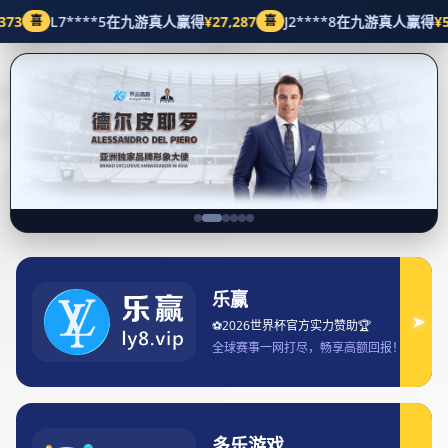
闻
公司新闻
公司新闻
公司新闻
KOK体育持续创新智能观赛服务引领全球体育
娱乐平台新趋势
时间
2026-05-18 04:17:46
文章摘要：在数字化浪潮全面席卷体育行业的今天，
全球用户对于体育娱乐平台的需求已经从“观看比赛”