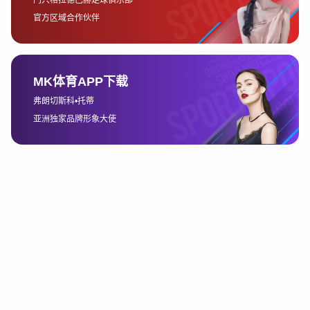
验的要求已经不再局限于简单的视频观看，而是更加
追求沉浸感与互动感。KOK体育深刻洞察这一市场趋
势，通过持续创新观赛模式，成功打造出更加立体、
多元的智能观赛生态，为全球用户带来全新的娱乐体
验。