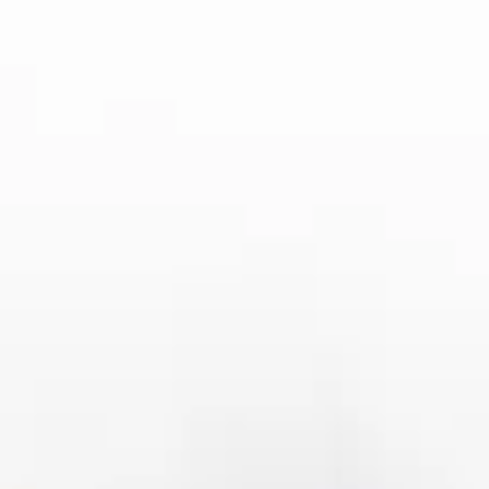
平台通过多视角直播技术，让用户可以自由切换不同
机位观看比赛内容。无论是球场全景、球员特写还是
战术镜头，用户都能够根据个人偏好进行选择。这种
更加自由化的观赛模式，极大增强了用户参与感，也
使观赛过程变得更加生动有趣。
除了视觉体验的提升，KOK体育还在互动功能方面进
行了大量创新。平台推出实时弹幕互动、赛事竞猜、
在线聊天室等多种互动玩法，让用户在观看比赛的同
时能够与全球球迷实时交流。这种社交化观赛模式不
仅增强了用户粘性，也进一步提升了平台娱乐属性。
值得关注的是，KOK体育还不断探索虚拟现实与增强
现实技术在体育观赛中的应用。通过VR与AR技术融
合，平台正在逐步打造更加真实的虚拟观赛场景，让
用户仿佛置身于比赛现场。未来随着技术不断成熟，