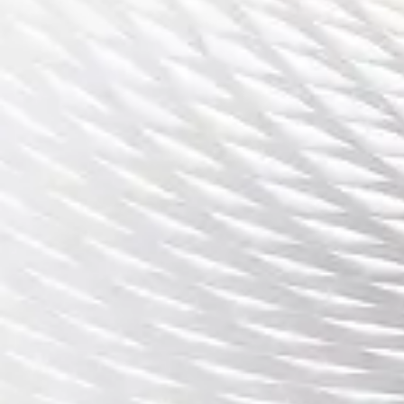
米兰体育文化发展新机遇：传统与
好的，我已经理解了你的要求
兰体育文化发展新机遇：传统与
分多个自然段，每段字数均衡，小
雅虎体育深度解析全球赛事精彩瞬
好的，我已经理解了你的要求
兰体育文化发展新机遇：传统与
分多个自然段，每段字数均衡，小