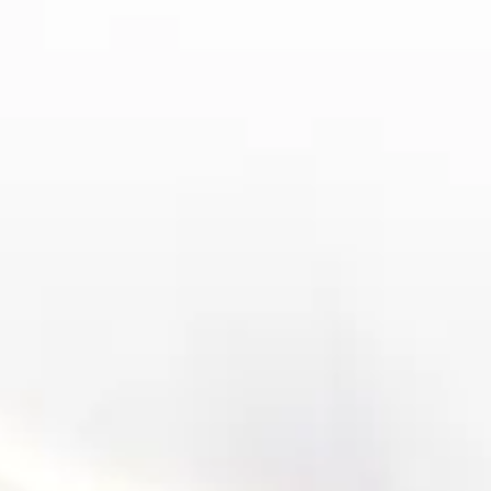
上。番茄体育通过联合明星、运动品牌和娱乐IP，创造
，形成可持续发展的生态闭环。
用，实现了体育内容的创新、多元化和沉浸式体验。通
运营上取得了显著成效，推动了整个体育产业链的升级
探索，使其不仅是一个体育娱乐平台，更成为一个集互
数字化技术和体育产业的进一步发展，番茄体育有望引
风格更具新闻报道感或商业分析感，同时保持3000字左