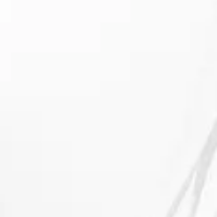
多样化的
过精准的
与优化。
动、社
领整个行
右的篇