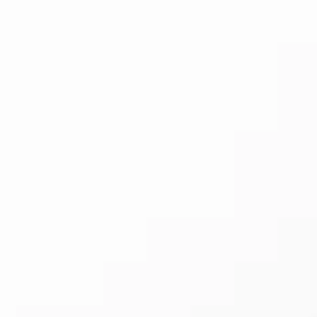
2026-07-19 20:04:42
3 Comments
度挖掘。
尤
帅
风
兴趣和行
析
压
到
，使数据
平
全
图
未
，还整合
2026
18
22:07
通过生态
3
Comm