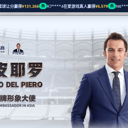
解读Vsport体育
产品展示
公
联络Vsport体育平台
闻
公司新闻
公司新闻