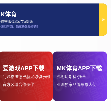
最新资讯
仅提供高
足球预期进球数xG解析
洞察球队进攻效率与比
赛走势规律揭示胜负背
后的数据密码
2026-07-23 18:59:19
3 Comments
足球摆大巴阵型解析从
密集防守到反击战术的
战略演变与现代足球博
弈
2026-07-22 20:35:08
3 Comments
足协杯决赛时间揭晓焦