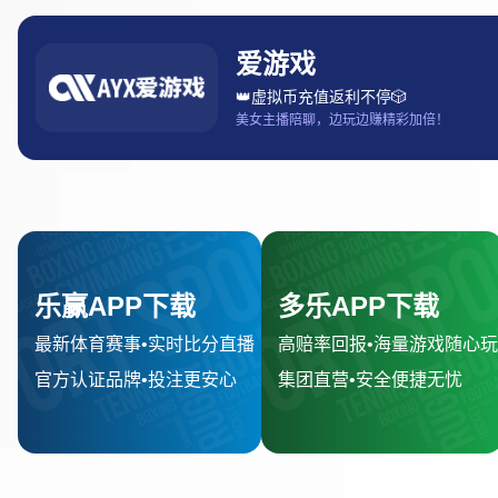
1、数字化内容创新
番茄体育通过先进的数字化技术实现体育内容
清直播，还融合VR、AR等沉浸式技术，让