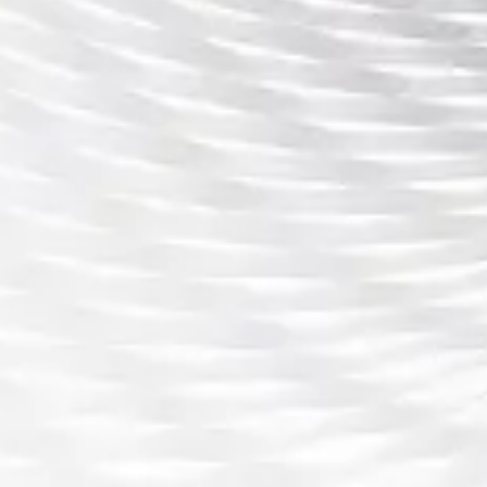
致电我们:
sworn@mac.com
淮南市软械山327号
info@demolink.org