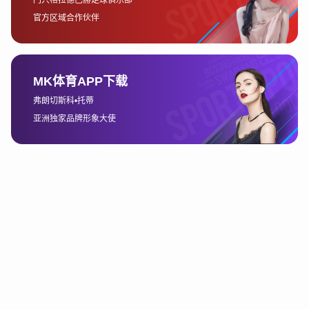
合提供了生动案例。同时，这种方式拉近了明星与粉
丝之间的距离，增强了受众的粘性。
社交媒体的即时性也被亚娱体育充分利用。通过实时
跟踪明星动态，并进行分析解读，它能够捕捉公众关
注的热点事件，为用户提供精准的信息推荐。这种深
度报道方式不仅满足了粉丝的好奇心，也为娱乐产业
数据分析提供了参考。
3、互动体验与用户参与
亚娱体育在用户体验上突出互动性和沉浸感。通过多
平台互动机制，观众可以参与投票、竞猜、评论和虚
拟打卡等活动，从而增强观赛乐趣和参与感。这种互
动模式不仅提高了用户活跃度，也形成了内容与用户
的良性循环。