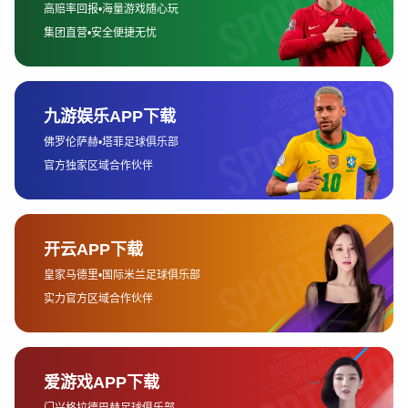
读比赛的重要工具。
在赛后分析环节，亚娱体育不仅提供比赛结果，更深
度解析比赛亮点和转折点，通过图文和视频多维度呈
现，为用户理解比赛提供多重视角。这种综合报道模
式使得赛事信息不仅停留在结果层面，而是形成完整
的观赛体验。
2、明星动态纵深追踪
在明星动态报道方面，亚娱体育关注的不仅是运动员
的赛场表现，还延伸到日常生活、社交媒体动态和公
众活动参与情况。通过对明星的全景化追踪，用户可
以获得更立体的人物形象和生活状态。
亚娱体育还结合明星的跨界发展进行深度报道，例如
明星参与综艺节目、公益活动或商业合作，这种报道
方式丰富了受众对明星的认知，也为体育与娱乐的融