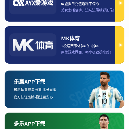
传统媒体的关键所在，通过多平台互动、粉丝参与和
数据可视化呈现，让信息传递更具趣味性和沉浸感。
本文将逐步展开对亚娱体育全景解析的详细剖析，揭
示其在竞技赛事报道和明星动态报道中的独特优势与
未来发展潜力。
1、赛事报道全景解析
亚娱体育在赛事报道方面体现出专业性与全面性的结
合。通过全景报道模式，它能够从赛前、赛中到赛后
的各个环节为观众提供详细资讯，既包括比赛战术分
析，也涵盖选手状态、历史数据和场馆信息，为用户
呈现一个立体化的赛事视角。
此外，亚娱体育采用数据驱动的方法，将比赛关键数
据实时呈现，使观众在第一时间获得比赛走势、球员
表现和比赛统计等信息。这种方式不仅增强了赛事报
道的专业性，也提升了观众的参与感，让数据成为解