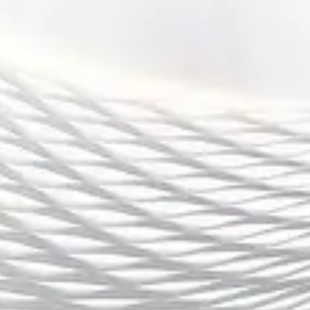
通过专题讨论、明星问答和互动活动，将用户黏性最
大化。这种社群运营模式不仅增强了用户参与感，也
为平台形成了稳定的受众基础和数据支撑，为内容创
新提供了方向。
4、内容创新与多元融合
内容创新是亚娱体育全景解析的核心驱动力。平台通
过视频短片、深度报道、幕后花絮和专题策划，将赛
事报道与娱乐元素有机结合，实现了内容的多元化和
趣味性。这种创新模式提升了观众的观看体验，也拓
展了体育报道的表现形式。
跨平台内容整合是亚娱体育另一大特色。通过在移动
端、社交媒体、直播平台和传统媒体之间进行内容联
动，平台能够实现信息的快速传播和覆盖最大化。这
种整合不仅满足了用户多样化的获取需求，也提高了
内容的触达效率。