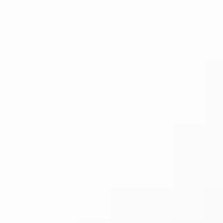
2026-07-19 20:04:42
3 Comments
尤
验。无论
帅
风
析
用户筛选
压
到
论是账户
平
全
图
未
确保用户
2026
18
22:07
3
Comm
的问题能