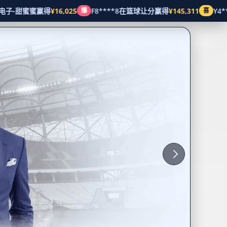
司新闻
体育服务
公司新闻
公司新闻