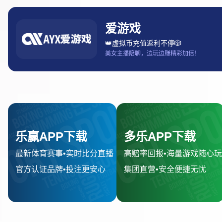
体育娱乐市场中的战略布局与发展潜力，为读
1、互动体验创新
乐天堂体育通过创新的互动设计，彻底改变了
还结合社交功能，使用户能够在观看比赛的同
为了增强用户的参与感，乐天堂体育引入了多
功能不仅增加了娱乐性，还使用户在参与过程
此外，乐天堂体育还通过积分奖励、等级体系和虚拟
大地提高了用户粘性，使平台不仅是观赛工具
2、赛事内容丰富
乐天堂体育覆盖的赛事范围极其广泛，包括足
兴趣需求。无论是热门联赛还是小众体育项目
平台不仅提供实时赛事信息，还对比赛进行深