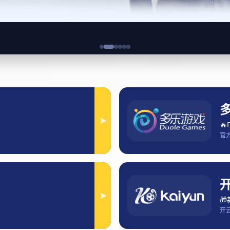
乐新潮流，打造最具互动体验的线上平台
，字数约3000字，结构清晰，摘要开篇，正文从四个方
照你提供的HTML格式输出。下面是文章内容示例：
，以创新的技术理念和卓越的用户体验为核心，正在引
如何通过丰富的互动体验、多样化的赛事选择、先进的
体育娱乐平台。文章首先概述了乐天堂体育在行业中的
析：平台的互动性设计、赛事内容丰富性、技术创新保
分析展示乐天堂体育在提升用户粘性、增强娱乐性和促
育的整体价值和未来发展前景进行总结归纳，展示其在