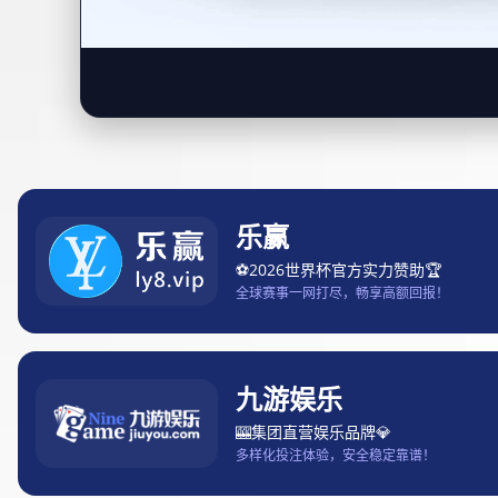
乐天堂体育全面解析：引领体育娱
时间
2026-03-13 03:12:26
好的，我会根据你的要求生成一篇完整的文章
“乐天堂体育”，每个方面不少于三段，并且按
---
文章摘要：
乐天堂体育作为现代体育娱乐领域的领先品牌
育娱乐的新潮流。本文将全面解析乐天堂体育
以及优质的服务体系，为用户打造前所未有的
和发展趋势，然后从四个核心维度进行深入剖
户体验优化。每个维度均通过具体实例和详细
动方面的独特优势。最后，文章将对乐天堂体