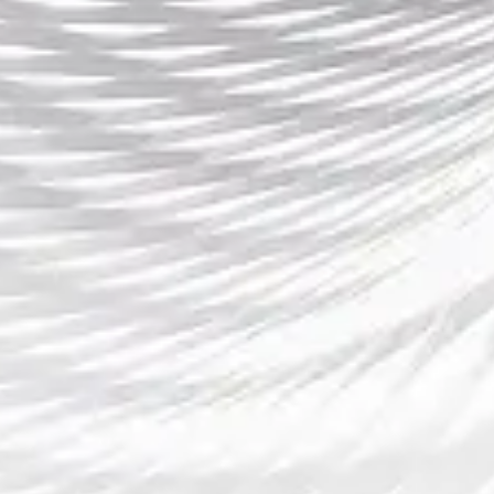
写一篇完整的文章，控制摘要字数在约300字，
下有三段以上内容，并用 `` 和 `` 标签标注，同
： ---在当...
订阅邮箱
Type your email