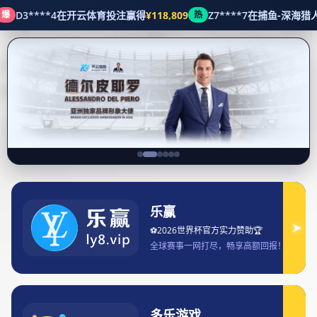
闻
公司新闻
公司新闻
公司新闻
以同乐城为核心，探寻未来娱乐产业发展新机
遇与创新路径
时间
2026-03-08 15:29:11
随着科技的飞速发展与人们消费需求的不断升级，娱
乐产业在过去几年里发生了深刻变革。尤其是同乐城