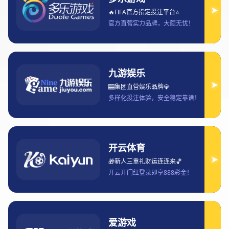
这一新兴娱乐品牌的崛起，标志着传统娱乐行业与数
字科技的深度融合，成为未来娱乐产业发展新机遇的
核心之一。本文将从多个维度探讨以同乐城为核心，
如何挖掘未来娱乐产业的发展机遇和创新路径，具体
包括：同乐城的商业模式创新、数字娱乐内容的多元
化、跨界融合的商业前景以及技术驱动下的娱乐生态
构建。通过对这些方面的深入分析，本文旨在为未来
娱乐产业的发展提供一些新的思路和方向。
1、同乐城的商业模式创新
同乐城作为新兴的娱乐产业标杆，充分利用了数字化
和平台化的商业模式，推动了娱乐产业的发展新方
向。其商业模式的创新，主要体现在对多种娱乐形式
的整合与优化上。这种模式不仅可以提供线上和线下
的跨平台互动体验，还能通过多种渠道如直播、社交
媒体、游戏和短视频等形式，将娱乐内容更加深度地
推向用户。