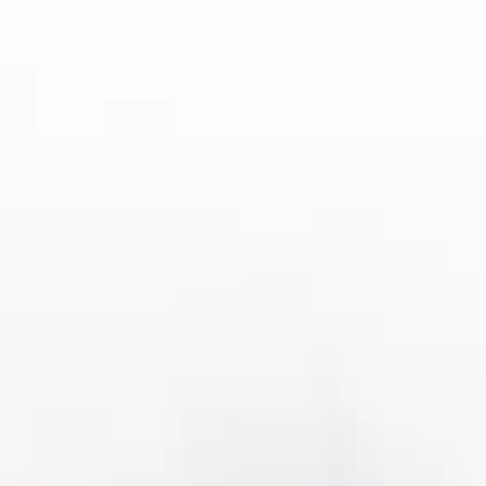
3、跨界融合的商业前景
跨界融合是未来娱乐产业发展的重要趋势，而同乐城
在这一领域的探索无疑提供了大量的成功案例。跨界
合作不仅体现在娱乐内容的多元化上，还表现在娱乐
与科技、文化、旅游等多个行业的深度融合。例如，
娱乐品牌与旅游行业的结合，可以通过举办线下活动
吸引粉丝群体，提供独特的旅游体验；与科技行业的
合作，则推动了虚拟现实、增强现实等技术在娱乐产
业中的应用。
Vsport体育
同乐城在跨界融合的过程中，充分发挥了自身的品牌
效应与资源整合能力。例如，通过与知名科技企业的
合作，推动人工智能技术在娱乐产业中的应用，提升
了娱乐内容的智能化和互动性；与文化创意产业的联
动，开发出了基于文化IP的娱乐产品，为用户提供更